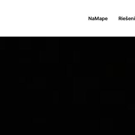
NaMape
Riešen