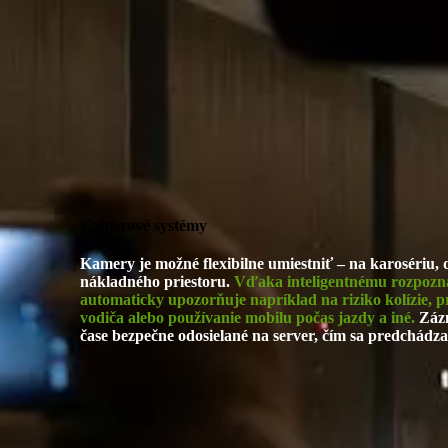
Kamerové
systémy
Kamery je možné flexibilne umiestniť – na karosériu, 
nákladného priestoru.
Vďaka inteligentnému rozpozná
automaticky upozorňuje napríklad na riziko kolízie, p
vodiča alebo používanie mobilu počas jazdy a iné
.
Zázn
čase bezpečne odosielané na server, čím sa predchádza 