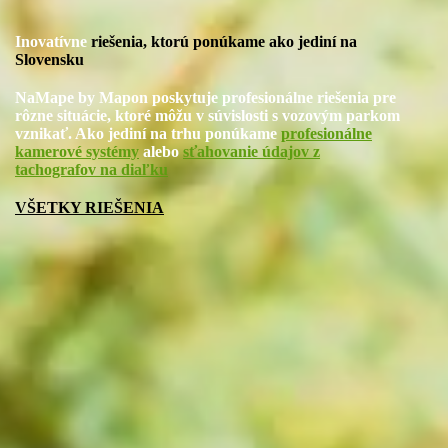
Inovatívne
riešenia, ktorú ponúkame ako jediní na
Slovensku
NaMape
by Mapon poskytuje profesionálne riešenia pre
rôzne situácie, ktoré môžu v súvislosti s vozovým parkom
vznikať. Ako jediní na trhu ponúkame
profesionálne
kamerové systémy
alebo
sťahovanie údajov z
tachografov na diaľku
VŠETKY RIEŠENIA